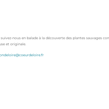
SAUVAGES
suivez-nous en balade à la découverte des plantes sauvages comest
se et originale.
londeloire@coeurdeloire.fr