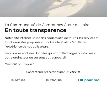
La Communauté de Communes Cœur de Loire
En toute transparence
Notre site internet utilise des cookies afin de fournir les services et
fonctionnalités proposés sur notre site et afin d’améliorer
l’expérience de nos utilisateurs.
Les cookies sont des données qui sont téléchargés ou stockés sur
votre ordinateur ou sur tout autre appareil.
C'est OK pour vous ?
Communauté de Communes Cœur de Loire
Consentements certifiés par
Vos paramètres de cookies
Je refuse
Je choisis
OK pour moi
4 place Georges Clemenceau
BP 70 – 58203 COSNE-SUR-LOIRE CEDEX
Axeptio consent
Plateforme de Gestion du Consentement : Personnalisez vos O
Tél. : 03 86 28 92 92
Notre plateforme vous permet d'adapter et de gérer vos paramètr
Retrouvez-nous sur :