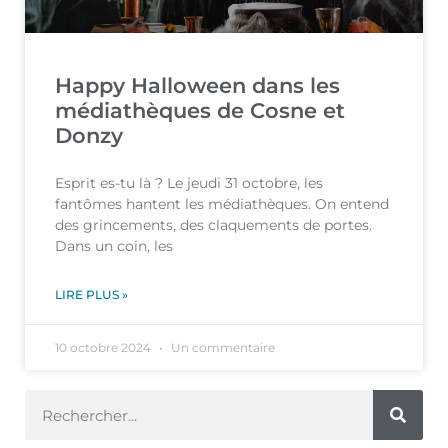
Happy Halloween dans les
médiathèques de Cosne et
Donzy
Esprit es-tu là ? Le jeudi 31 octobre, les
fantômes hantent les médiathèques. On entend
des grincements, des claquements de portes.
Dans un coin, les
LIRE PLUS »
10 octobre 2024
Un commentaire