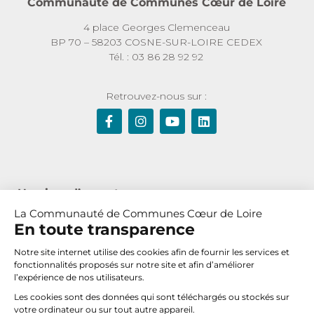
Communauté de Communes Cœur de Loire
4 place Georges Clemenceau
BP 70 – 58203 COSNE-SUR-LOIRE CEDEX
Tél. : 03 86 28 92 92
Retrouvez-nous sur :
Horaires d’ouverture :
La Communauté de Communes Cœur de Loire
Du lundi au jeudi de 8h30 à 12h et de 13h30 à 17h30
En toute transparence
Le vendredi de 8h30 à 12h
Notre site internet utilise des cookies afin de fournir les services et
fonctionnalités proposés sur notre site et afin d’améliorer
l’expérience de nos utilisateurs.
Nous contacter
Les cookies sont des données qui sont téléchargés ou stockés sur
votre ordinateur ou sur tout autre appareil.