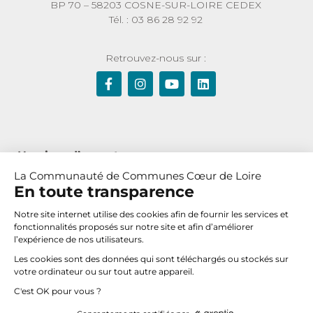
BP 70 – 58203 COSNE-SUR-LOIRE CEDEX
Tél. : 03 86 28 92 92
Retrouvez-nous sur :
Horaires d’ouverture :
La Communauté de Communes Cœur de Loire
Du lundi au jeudi de 8h30 à 12h et de 13h30 à 17h30
En toute transparence
Le vendredi de 8h30 à 12h
Notre site internet utilise des cookies afin de fournir les services et
fonctionnalités proposés sur notre site et afin d’améliorer
l’expérience de nos utilisateurs.
Nous contacter
Les cookies sont des données qui sont téléchargés ou stockés sur
votre ordinateur ou sur tout autre appareil.
C'est OK pour vous ?
© 2019 Communauté de Communes Cœur de Loire –