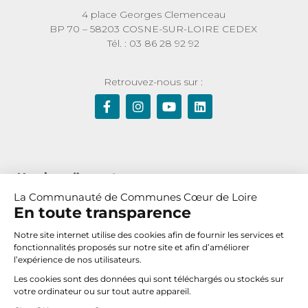
4 place Georges Clemenceau
BP 70 – 58203 COSNE-SUR-LOIRE CEDEX
Tél. : 03 86 28 92 92
Retrouvez-nous sur :
Horaires d’ouverture :
La Communauté de Communes Cœur de Loire
Du lundi au jeudi de 8h30 à 12h et de 13h30 à 17h30
En toute transparence
Le vendredi de 8h30 à 12h
Notre site internet utilise des cookies afin de fournir les services et
fonctionnalités proposés sur notre site et afin d’améliorer
l’expérience de nos utilisateurs.
Nous contacter
Les cookies sont des données qui sont téléchargés ou stockés sur
votre ordinateur ou sur tout autre appareil.