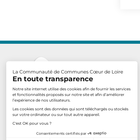
La Communauté de Communes Cœur de Loire
En toute transparence
Notre site internet utilise des cookies afin de fournir les services
et fonctionnalités proposés sur notre site et afin d’améliorer
l’expérience de nos utilisateurs.
Communauté de Communes Cœur de Loire
Les cookies sont des données qui sont téléchargés ou stockés
4 place Georges Clemenceau
sur votre ordinateur ou sur tout autre appareil.
BP 70 – 58203 COSNE-SUR-LOIRE CEDEX
C'est OK pour vous ?
Tél. : 03 86 28 92 92
Consentements certifiés par