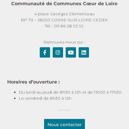
Communauté de Communes Cœur de Loire
4 place Georges Clemenceau
BP 70 – 58203 COSNE-SUR-LOIRE CEDEX
Tél. : 03 86 28 92 92
Retrouvez-nous sur :
Horaires d’ouverture :
La Communauté de Communes Cœur de Loire
Du lundi au jeudi de 8h30 à 12h et de 13h30 à 17h30
En toute transparence
Le vendredi de 8h30 à 12h
Notre site internet utilise des cookies afin de fournir les services et
fonctionnalités proposés sur notre site et afin d’améliorer
l’expérience de nos utilisateurs.
Nous contacter
Les cookies sont des données qui sont téléchargés ou stockés sur