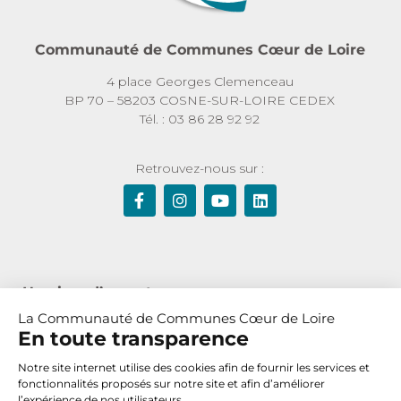
Communauté de Communes Cœur de Loire
4 place Georges Clemenceau
BP 70 – 58203 COSNE-SUR-LOIRE CEDEX
Tél. : 03 86 28 92 92
Retrouvez-nous sur :
Horaires d’ouverture :
La Communauté de Communes Cœur de Loire
Du lundi au jeudi de 8h30 à 12h et de 13h30 à 17h30
En toute transparence
Le vendredi de 8h30 à 12h
Notre site internet utilise des cookies afin de fournir les services et
fonctionnalités proposés sur notre site et afin d’améliorer
l’expérience de nos utilisateurs.