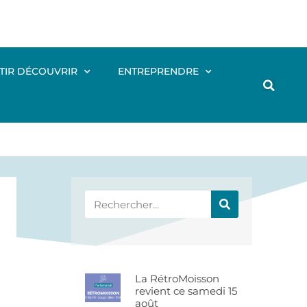
TIR DÉCOUVRIR
ENTREPRENDRE
La RétroMoisson
revient ce samedi 15
août