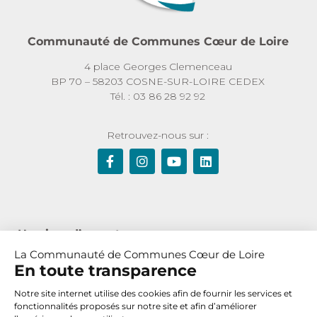
Communauté de Communes Cœur de Loire
4 place Georges Clemenceau
BP 70 – 58203 COSNE-SUR-LOIRE CEDEX
Tél. : 03 86 28 92 92
Retrouvez-nous sur :
Horaires d’ouverture :
La Communauté de Communes Cœur de Loire
Du lundi au jeudi de 8h30 à 12h et de 13h30 à 17h30
En toute transparence
Le vendredi de 8h30 à 12h
Notre site internet utilise des cookies afin de fournir les services et
fonctionnalités proposés sur notre site et afin d’améliorer