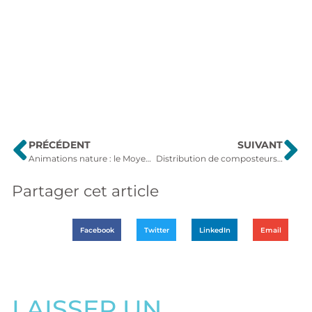
PRÉCÉDENT
SUIVANT
Animations nature : le Moyen Âge est à l’honneur
Distribution de composteurs 2026 : fabriquez votre propre engrais
Partager cet article
Facebook
Twitter
LinkedIn
Email
LAISSER UN