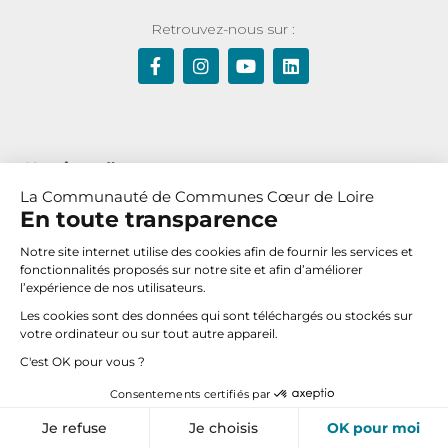
Retrouvez-nous sur :
Horaires d’ouverture :
La Communauté de Communes Cœur de Loire
Du lundi au jeudi de 8h30 à 12h et de 13h30 à 17h30
En toute transparence
Le vendredi de 8h30 à 12h
Notre site internet utilise des cookies afin de fournir les services et
fonctionnalités proposés sur notre site et afin d’améliorer
l’expérience de nos utilisateurs.
Nous contacter
Les cookies sont des données qui sont téléchargés ou stockés sur
votre ordinateur ou sur tout autre appareil.
C'est OK pour vous ?
© 2019 Communauté de Communes Cœur de Loire –
Consentements certifiés par
Mentions légales
–
Plan du site
–
Accessibilité
Vos paramètres de cookies
Je refuse
Je choisis
OK pour moi