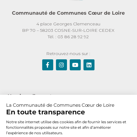
Communauté de Communes Cœur de Loire
4 place Georges Clemenceau
BP 70 – 58203 COSNE-SUR-LOIRE CEDEX
Tél. : 03 86 28 92 92
Retrouvez-nous sur :
Horaires d’ouverture :
La Communauté de Communes Cœur de Loire
Du lundi au jeudi de 8h30 à 12h et de 13h30 à 17h30
En toute transparence
Le vendredi de 8h30 à 12h
Notre site internet utilise des cookies afin de fournir les services et
fonctionnalités proposés sur notre site et afin d’améliorer
l’expérience de nos utilisateurs.