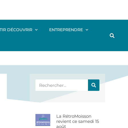
TIR DÉCOUVRIR
ENTREPRENDRE
La RétroMoisson
revient ce samedi 15
août