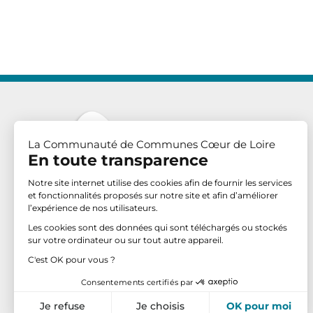
La Communauté de Communes Cœur de Loire
En toute transparence
Notre site internet utilise des cookies afin de fournir les services
et fonctionnalités proposés sur notre site et afin d’améliorer
l’expérience de nos utilisateurs.
Communauté de Communes Cœur de Loire
Les cookies sont des données qui sont téléchargés ou stockés
4 place Georges Clemenceau
sur votre ordinateur ou sur tout autre appareil.
BP 70 – 58203 COSNE-SUR-LOIRE CEDEX
C'est OK pour vous ?
Tél. : 03 86 28 92 92
Consentements certifiés par
Retrouvez-nous sur :
Je refuse
Je choisis
OK pour moi