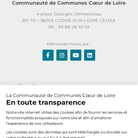
Communauté de Communes Cœur de Loire
4 place Georges Clemenceau
BP 70 – 58203 COSNE-SUR-LOIRE CEDEX
Tél. : 03 86 28 92 92
Retrouvez-nous sur :
Horaires d’ouverture :
La Communauté de Communes Cœur de Loire
Du lundi au jeudi de 8h30 à 12h et de 13h30 à 17h30
En toute transparence
Le vendredi de 8h30 à 12h
Notre site internet utilise des cookies afin de fournir les services et
fonctionnalités proposés sur notre site et afin d’améliorer
l’expérience de nos utilisateurs.
Nous contacter
Les cookies sont des données qui sont téléchargés ou stockés sur
votre ordinateur ou sur tout autre appareil.