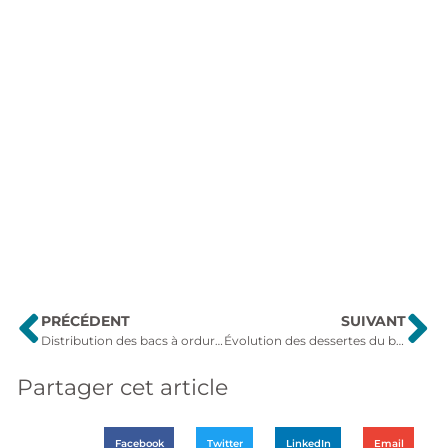
PRÉCÉDENT
SUIVANT
Distribution des bacs à ordures ménagères : tout ce qu’il faut savoir !
Évolution des dessertes du bus Papillon à partir du 3 février 2026
Partager cet article
Facebook
Twitter
LinkedIn
Email