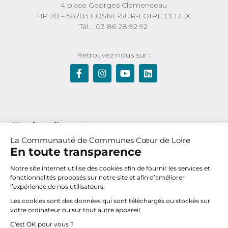
4 place Georges Clemenceau
BP 70 – 58203 COSNE-SUR-LOIRE CEDEX
Tél. : 03 86 28 92 92
Retrouvez-nous sur :
Horaires d’ouverture :
La Communauté de Communes Cœur de Loire
Du lundi au jeudi de 8h30 à 12h et de 13h30 à 17h30
En toute transparence
Le vendredi de 8h30 à 12h
Notre site internet utilise des cookies afin de fournir les services et
fonctionnalités proposés sur notre site et afin d’améliorer
l’expérience de nos utilisateurs.
Nous contacter
Les cookies sont des données qui sont téléchargés ou stockés sur
votre ordinateur ou sur tout autre appareil.
C'est OK pour vous ?