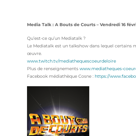
MEDIA TALK SUR TWITCH 
Media Talk : A Bouts de Courts – Vendredi 16 févr
Qu’est-ce qu’un Mediatalk ?
Le Mediatalk est un talkshow dans lequel certains m
œuvre.
www.twitch.tv/mediathequescoeurdeloire
Plus de renseignements
www.mediatheques-coeurde
Facebook médiathèque Cosne :
https://www.faceb