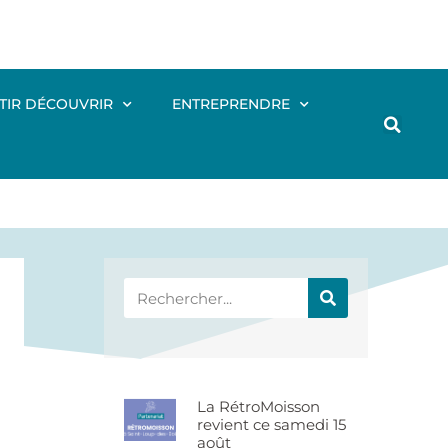
TIR DÉCOUVRIR
ENTREPRENDRE
La RétroMoisson
revient ce samedi 15
août