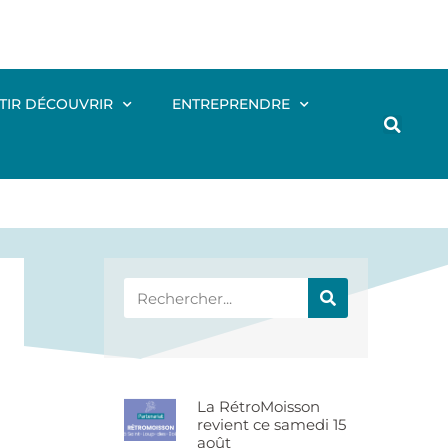
TIR DÉCOUVRIR
ENTREPRENDRE
La RétroMoisson
revient ce samedi 15
août