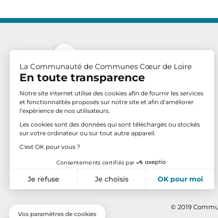
La Communauté de Communes Cœur de Loire
En toute transparence
Notre site internet utilise des cookies afin de fournir les services
et fonctionnalités proposés sur notre site et afin d’améliorer
l’expérience de nos utilisateurs.
Communauté de Communes Cœur de Loire
Les cookies sont des données qui sont téléchargés ou stockés
4 place Georges Clemenceau
sur votre ordinateur ou sur tout autre appareil.
BP 70 – 58203 COSNE-SUR-LOIRE CEDEX
C'est OK pour vous ?
Tél. : 03 86 28 92 92
Consentements certifiés par
Retrouvez-nous sur :
Je refuse
Je choisis
OK pour moi
Axeptio consent
Plateforme de Gestion du Consentement : Personnalisez vo
© 2019 Commu
Notre plateforme vous permet d'adapter et de gérer vos param
Vos paramètres de cookies