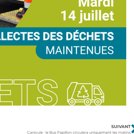
SUIVANT
Canicule : le Bus Papillon circulera uniquement les matins